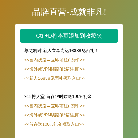
品牌直营-成就非凡!
Ctrl+D将本页添加到收藏夹
尊龙凯时-新人立享高达16888见面礼！
<<国内线路→立即前往(防封)>>
<<海外或VPN线路(邮箱注册)>>
<<新人16888见面礼领取入口>>
918博天堂-首存限时赠送100%礼金！
<<国内线路→立即前往(防封)>>
<<海外或VPN线路(邮箱注册)>>
<<首存送100%礼金领取入口>>